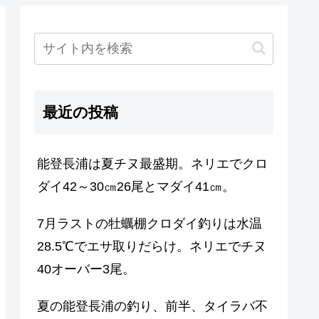
最近の投稿
能登長浦は夏チヌ最盛期。ネリエでクロ
ダイ42～30㎝26尾とマダイ41㎝。
7月ラストの牡蠣棚クロダイ釣りは水温
28.5℃でエサ取りだらけ。ネリエでチヌ
40オーバー3尾。
夏の能登長浦の釣り、前半、タイラバ不