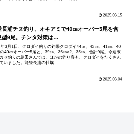
2025.03.15
登長浦チヌ釣り、オキアミで40㎝オーバー5尾を含
良型9尾。チンタ対策は…
25年3月1日、クロダイ釣りの釣果クロダイ44㎝、43㎝、41㎝、40
2の40㎝オーバー5尾と、39㎝、36㎝×2、35㎝、合計9尾。今週末
カセ釣りの島田さんでは、ほかの釣り客も、クロダイをたくさん
ていました。能登長浦の牡蠣...
2025.03.04