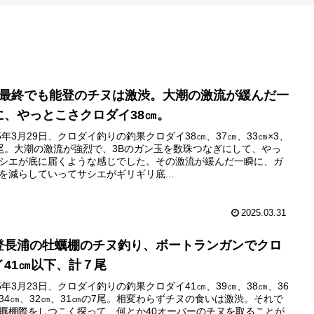
月最終でも能登のチヌは激渋。大潮の激流が緩んだ一
に、やっとこさクロダイ38㎝。
25年3月29日、クロダイ釣りの釣果クロダイ38㎝、37㎝、33㎝×3、
尾。大潮の激流が強烈で、3Bのガン玉を数珠つなぎにして、やっ
シエが底に届くような感じでした。その激流が緩んだ一瞬に、ガ
を減らしていってサシエがギリギリ底...
2025.03.31
登長浦の牡蠣棚のチヌ釣り、ボートランガンでクロ
イ41㎝以下、計７尾
25年3月23日、クロダイ釣りの釣果クロダイ41㎝、39㎝、38㎝、36
34㎝、32㎝、31㎝の7尾。相変わらずチヌの食いは激渋。それで
蠣棚際をしつこく探って、何とか40オーバーのチヌを取ることが