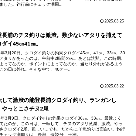
ました。釣行前にチェック潮周...
2025.03.25
登長浦のチヌ釣りは激渋。数少ないアタリを捕えて
ロダイ45㎝41㎝。
25年3月20日、クロダイ釣りの釣果クロダイ45㎝、41㎝、33㎝、30
アタリがあったのは、午前中2時間のみ。あとは沈黙。この時期、
よってなのか、ポイントによってなのか、当たり外れがあるよう
この日は外れ。そんな中で、40オー...
2025.03.22
転して激渋の能登長浦クロダイ釣り、ランガンし
、やっとこさチヌ2尾
25年3月9日、クロダイ釣りの釣果クロダイ36㎝、33㎝。最近よく
てたのが、この日は、一転して、チヌのアタリ激減、激渋。やっ
さクロダイ2尾。難しい…でも、だからこそ魚釣りは面白い。釣行
チェック潮周りは、長潮。6時2分、干潮。...