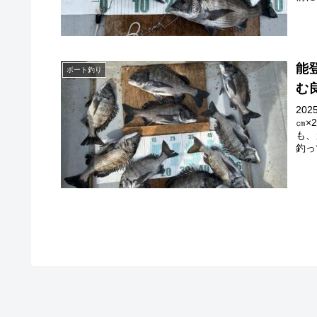
能
ボート釣り
む
20
㎝×
も、
釣っ