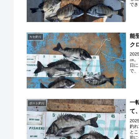
でき
能
カセ釣り
ク
20
㎝。
日に
で、
一
ボート釣り
て
20
釣れ
とこ
前に