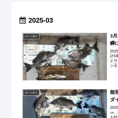
2025-03
3
ボート釣り
瞬
20
計5
とサ
ン玉
能
ボート釣り
ダ
20
㎝、
も牡