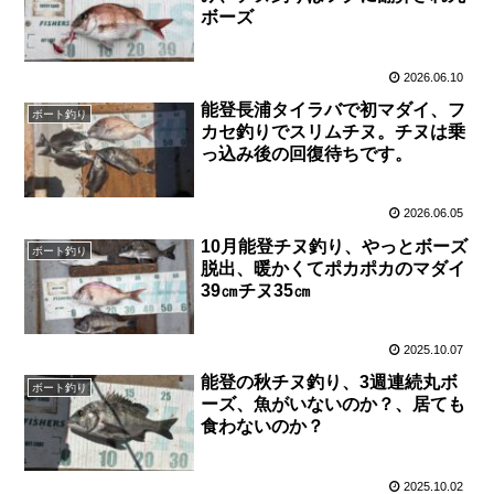
ボーズ
2026.06.10
能登長浦タイラバで初マダイ、フ
ボート釣り
カセ釣りでスリムチヌ。チヌは乗
っ込み後の回復待ちです。
2026.06.05
10月能登チヌ釣り、やっとボーズ
ボート釣り
脱出、暖かくてポカポカのマダイ
39㎝チヌ35㎝
2025.10.07
能登の秋チヌ釣り、3週連続丸ボ
ボート釣り
ーズ、魚がいないのか？、居ても
食わないのか？
2025.10.02