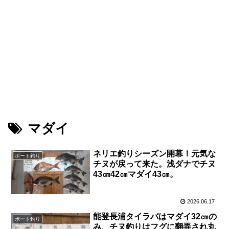
マダイ
ネリエ釣りシーズン開幕！元気な
ボート釣り
チヌが戻って来た。浅ダナでチヌ
43㎝42㎝マダイ43㎝。
2026.06.17
能登長浦タイラバはマダイ32㎝の
ボート釣り
み、チヌ釣りはフグに翻弄され丸