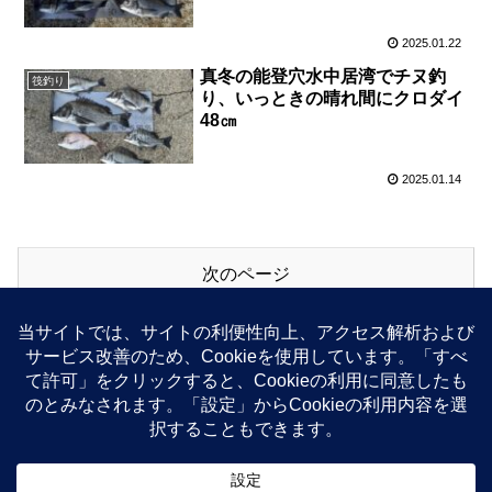
2025.01.22
真冬の能登穴水中居湾でチヌ釣
筏釣り
り、いっときの晴れ間にクロダイ
48㎝
2025.01.14
次のページ
次
1
2
7
へ