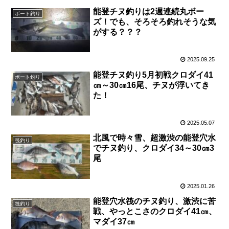
能登チヌ釣りは2週連続丸ボー
ボート釣り
ズ！でも、そろそろ釣れそうな気
がする？？？
2025.09.25
能登チヌ釣り5月初戦クロダイ41
ボート釣り
㎝～30㎝16尾、チヌが浮いてき
た！
2025.05.07
北風で時々雪、超激渋の能登穴水
筏釣り
でチヌ釣り、クロダイ34～30㎝3
尾
2025.01.26
能登穴水筏のチヌ釣り、激渋に苦
筏釣り
戦、やっとこさのクロダイ41㎝、
マダイ37㎝