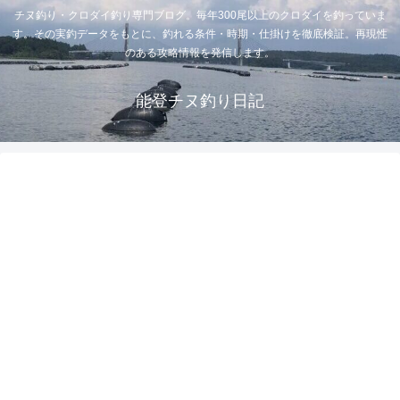
チヌ釣り・クロダイ釣り専門ブログ。毎年300尾以上のクロダイを釣っていま
す。その実釣データをもとに、釣れる条件・時期・仕掛けを徹底検証。再現性
のある攻略情報を発信します。
能登チヌ釣り日記