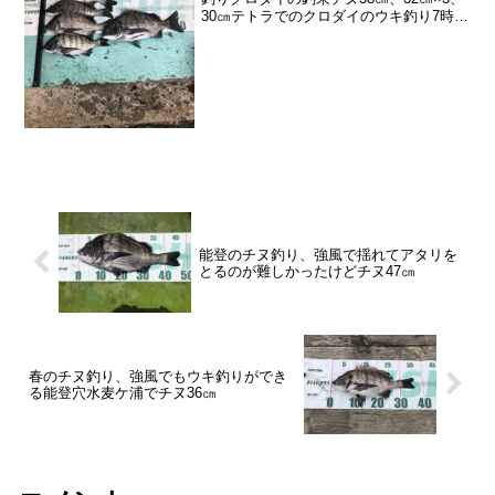
30㎝テトラでのクロダイのウキ釣り7時過
ぎ島田渡船出港、かせ渡しが終わった後
に、橋の南側、漁港のテトラ上に。この
場所は今回で2回目。さいころ形状のテト
ラなの...
能登のチヌ釣り、強風で揺れてアタリを
とるのが難しかったけどチヌ47㎝
春のチヌ釣り、強風でもウキ釣りができ
る能登穴水麦ケ浦でチヌ36㎝