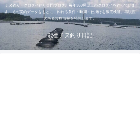
チヌ釣り・クロダイ釣り専門ブログ。毎年300尾以上のクロダイを釣っていま
す。その実釣データをもとに、釣れる条件・時期・仕掛けを徹底検証。再現性
のある攻略情報を発信します。
能登チヌ釣り日記