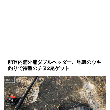
能登内浦外浦ダブルヘッダー、地磯のウキ
釣りで待望のチヌ2尾ゲット
磯釣り