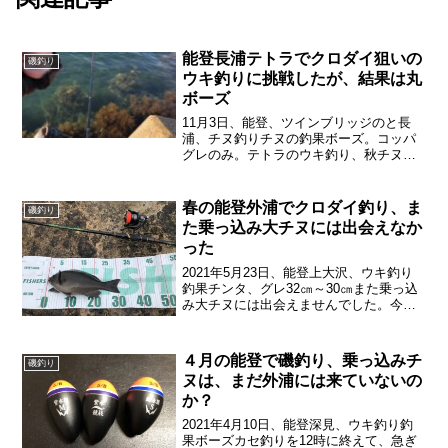
能登長浦テトラでクロダイ狙いの
磯釣り
ウキ釣りに挑戦したが、結果は丸
ボーズ
11月3日、能登、ツインブリッジのと長
浦、チヌ釣りチヌの釣果ボーズ。コッパ
グレのみ。テトラのウキ釣り、秋チヌ狙
い10月から不調続き。めっきりクロダイ
が釣れなくなった。数も、サイズも全然
ダメ。やっとこさボーズにだけはなって
春の能登外浦でクロダイ釣り、ま
磯釣り
ない。釣り方、エサを...
た乗っ込み大チヌには出会えなか
った
2021年5月23日、能登上大沢、ウキ釣り
釣果チンタ、グレ32㎝～30㎝また乗っ込
み大チヌには出会えませんでした。今回
も貧相な釣果で残念。釣りレポート先週
は土日完全丸ボーズ。今週も磯釣り再挑
戦。4時上大沢到着、天気は雨、波高し、
４月の能登で磯釣り、乗っ込みチ
磯釣り
時々突風。あ...
ヌは、まだ外浦には来ていないの
か？
2021年4月10日、能登深見、ウキ釣り釣
果ボーズカセ釣りを12時に終えて、急ぎ