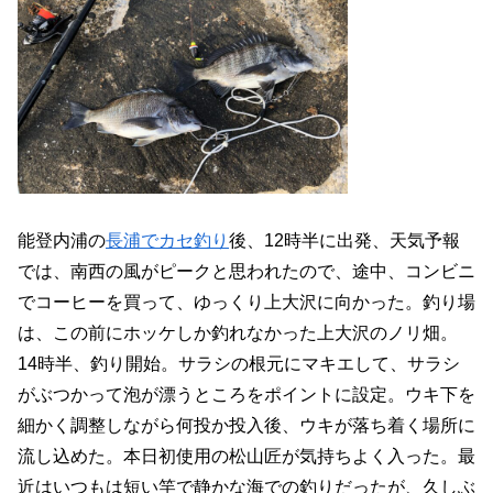
能登内浦の
長浦でカセ釣り
後、12時半に出発、天気予報
では、南西の風がピークと思われたので、途中、コンビニ
でコーヒーを買って、ゆっくり上大沢に向かった。釣り場
は、この前にホッケしか釣れなかった上大沢のノリ畑。
14時半、釣り開始。サラシの根元にマキエして、サラシ
がぶつかって泡が漂うところをポイントに設定。ウキ下を
細かく調整しながら何投か投入後、ウキが落ち着く場所に
流し込めた。本日初使用の松山匠が気持ちよく入った。最
近はいつもは短い竿で静かな海での釣りだったが、久しぶ