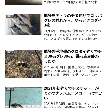
外海に移動。この日は天気予報で北東の
風ということだったので、風を避けたい
と思って門前の海岸に向かった。場所
は、鹿磯から深見漁港に向かう途中の海
能登島テトラのチヌ釣りでコッパ
磯釣り
苔畑の横の磯。北東...
グレの群れから、やっとクロダイ
3枚
11月12日、秋晴れの能登島でクロダイの
ウキ釣り。クロダイとグレがいる中か
ら、クロダイを選んで釣るのは難しかっ
た。クロダイの釣果クロダイ30㎝×3枚。
ボーズにはならなかったが、低め安定に
なってしまった。しばらく40オーバーが
能登外浦地磯のクロダイ釣りでチ
磯釣り
ない。悔しいー！...
ヌ30㎝グレ30㎝。乗っ込み終わ
ったか
2021年5月30日、能登上大沢、ウキ釣り
釣果チヌ30㎝×2尾、グレ30㎝×2尾釣りレ
ポート先週、磯釣りで乗っ込みチヌが釣
れず、この日もまた、地磯に。4時過ぎ、
上大沢到着。前日に低気圧が日本海を通
過して波が高かったが、この日は2mから
2021年初釣りでチヌゲット、が
磯釣り
１ｍに...
まかつナノスムースコートはすご
い
2021年1月23日、能登長浦、チヌ、ウキ
釣りクロダイの釣果チヌ38㎝、32㎝×3、