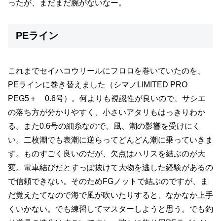
ったが、まだまだ腕がないなー。
PEライン
これまでセイハコウリールにフロロを巻いていたのを、
PEラインに巻き替えました（シマノLIMITED PRO
PEG5＋ 0.6号）。何よりも視認性が良いので、サシエ
の落ち方が分かりやすく、小さいアタリもはっきりわか
る。また0.6号の細糸なので、風、潮の影響を受けにく
い。二枚潮でも表潮に逆らってどんどん潮に乗っていきま
す。ものすごく良いのだが、欠点はハリスを結ぶのが大
変。電車結びだとすっぽ抜けて大物を逃した経験があるの
で信頼できない。そのためFGノットで結ぶのですが、ま
だ覚えたてなので海で風が吹いたりすると、なかなか上手
くいかない。でも練習してマスターしようと思う。でも釣