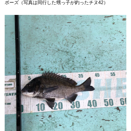
ボーズ（写真は同行した甥っ子が釣ったチヌ42）