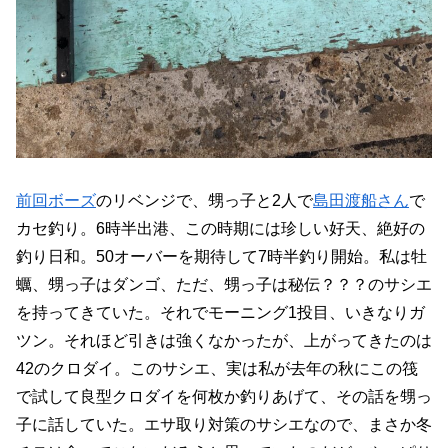
前回ボーズ
のリベンジで、甥っ子と2人で
島田渡船さん
で
カセ釣り。6時半出港、この時期には珍しい好天、絶好の
釣り日和。50オーバーを期待して7時半釣り開始。私は牡
蠣、甥っ子はダンゴ、ただ、甥っ子は秘伝？？？のサシエ
を持ってきていた。それでモーニング1投目、いきなりガ
ツン。それほど引きは強くなかったが、上がってきたのは
42のクロダイ。このサシエ、実は私が去年の秋にこの筏
で試して良型クロダイを何枚か釣りあげて、その話を甥っ
子に話していた。エサ取り対策のサシエなので、まさか冬