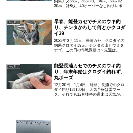
釣果チヌ38㎝、36㎝×3、34㎝、33㎝×2、
30㎝、計8枚、40オーバーなし釣りレポー
ト9月になって、厳しい夏の暑さが和ら
ぎ、気温低下、水温低下に向かってい
く。先週まで、活性が高かったチヌも、
早春、能登カセでチヌのウキ釣
カセ釣り
タナが...
り、チンタかわして何とかクロダ
イ39
2023年３月11日、長浦カセ、クロダイの
釣果クロダイ39㎝。チンタ沢山とウミタ
ナゴ。この日の作戦課題は？先週は、チ
ンタに悩まされた。なので、課題は、何
といってもチンタ対策。先週土曜（3月4
日）の島田渡船さんの釣果を見ると、ど
能登長浦カセでのチヌのウキ釣
カセ釣り
うも和倉側より...
り、年末年始はクロダイ釣れず、
丸ボーズ
12月30日、1月4日、能登、長浦でのクロ
ダイ釣り12月30日、天気予報は雷マー
ク。それでも12月後半の週末は天気が悪
くて釣りをできなかった。なので、イラ
イラが溜まり気味。で、ちょっと無理し
て、いつものツインブリッジのと、長浦
のカセ釣りの島...