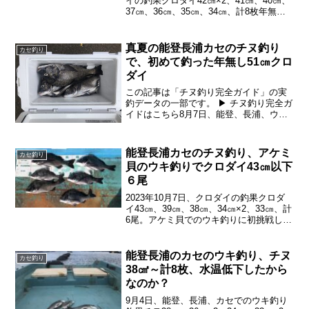
イの釣果クロダイ42㎝×2、41㎝、40㎝、
37㎝、36㎝、35㎝、34㎝、計8枚年無ク
ロダイ狙い、この日の作戦は？この日
も、いつも島田渡船さん一択。いよい
よ、年無クロダイ第1号があがって、これ
真夏の能登長浦カセのチヌ釣り
カセ釣り
から...
で、初めて釣った年無し51㎝クロ
ダイ
この記事は「チヌ釣り完全ガイド」の実
釣データの一部です。 ▶ チヌ釣り完全ガ
イドはこちら8月7日、能登、長浦、ウキ
釣り釣果チヌ51cm、42cm、37cm×2、
36cm、34cm～31cm=6、計11枚釣りレポ
ートついに島田渡船さんで年無し...
能登長浦カセのチヌ釣り、アケミ
カセ釣り
貝のウキ釣りでクロダイ43㎝以下
６尾
2023年10月7日、クロダイの釣果クロダ
イ43㎝、39㎝、38㎝、34㎝×2、33㎝、計
6尾。アケミ貝でのウキ釣りに初挑戦し
て、久々40オーバーのチヌを釣らせてい
ただきました。次回は、二桁狙ってガン
バロー。釣行前にチェック潮周りは、小
能登長浦のカセのウキ釣り、チヌ
カセ釣り
潮。...
38㎠～計8枚、水温低下したから
なのか？
9月4日、能登、長浦、カセでのウキ釣り