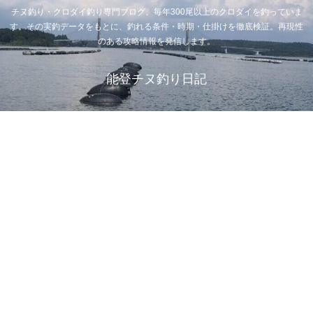
チヌ釣り・クロダイ釣り専門ブログ。毎年300尾以上のクロダイを釣っていま
す。その実釣データをもとに、釣れる条件・時期・仕掛けを徹底検証。再現性
のある攻略情報を発信します。
能登チヌ釣り日記