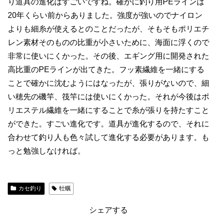
り道具の進化はすごいですね。確かに釣り用PEラインは
20年くらい前からありました。強度が強いのでナイロン
よりも細糸が使えるとのことだったが、そもそもポリエチ
レン素材そのものの比重が小さいために、海面に浮くので
非常に使いにくかった。その後、エギング用に開発された
高比重のPEラインが出てきた。フッ素繊維を一緒にする
ことで確かに沈むようにはなったが、張りがないので、細
い穂先の磯竿、筏竿には使いにくかった。それが今後はポ
リエステル繊維を一緒にすることで糸が張りを持たすこと
ができた。すごい進化です。道具が進化するので、それに
合わせて釣り人も色々試して進化する必要があります。も
っと勉強しなければ。
カセ釣り
牡蠣
シェアする