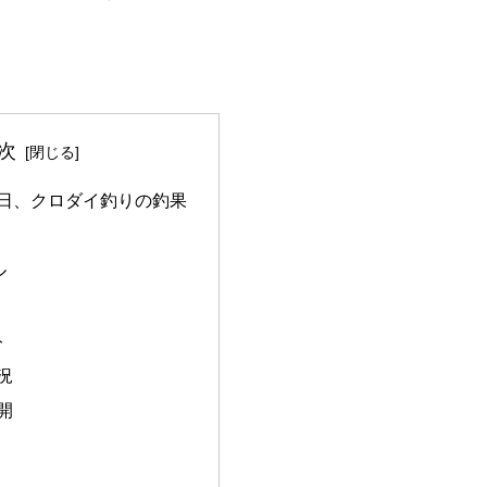
次
3月8日、クロダイ釣りの釣果
ル
ト
況
開