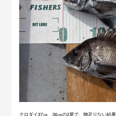
クロダイ37㎝、36㎝の2尾で、物足りない結