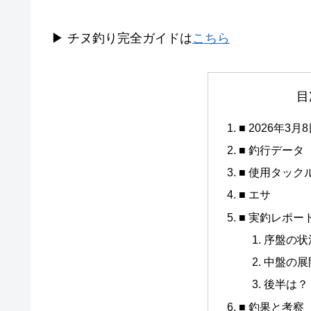
▶ チヌ釣り完全ガイドは
こちら
目
■ 2026年
■ 釣行データ
■ 使用タック
■ エサ
■ 実釣レポー
序盤の状
中盤の展
後半は？
■ 釣果と考察