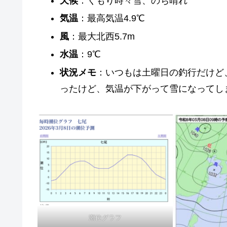
天候
：くもり時々雪、のち晴れ
気温
：最高気温4.9℃
風
：最大北西5.7m
水温
：9℃
状況メモ
：いつもは土曜日の釣行だけど
ったけど、気温が下がって雪になってし
潮位グラフ