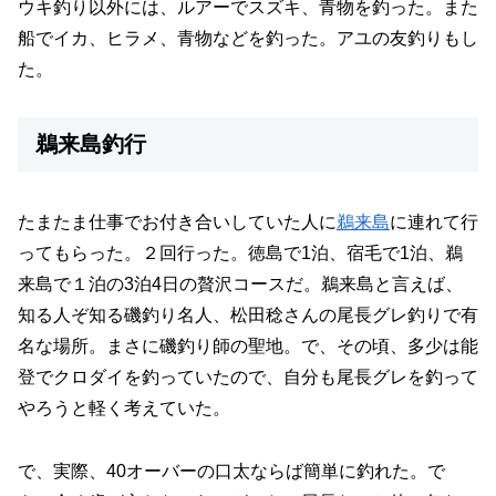
ウキ釣り以外には、ルアーでスズキ、青物を釣った。また
船でイカ、ヒラメ、青物などを釣った。アユの友釣りもし
た。
鵜来島釣行
たまたま仕事でお付き合いしていた人に
鵜来島
に連れて行
ってもらった。２回行った。徳島で1泊、宿毛で1泊、鵜
来島で１泊の3泊4日の贅沢コースだ。鵜来島と言えば、
知る人ぞ知る磯釣り名人、松田稔さんの尾長グレ釣りで有
名な場所。まさに磯釣り師の聖地。で、その頃、多少は能
登でクロダイを釣っていたので、自分も尾長グレを釣って
やろうと軽く考えていた。
で、実際、40オーバーの口太ならば簡単に釣れた。で