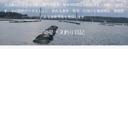
チヌ釣り・クロダイ釣り専門ブログ。毎年300尾以上のクロダイを釣っていま
す。その実釣データをもとに、釣れる条件・時期・仕掛けを徹底検証。再現性
のある攻略情報を発信します。
能登チヌ釣り日記