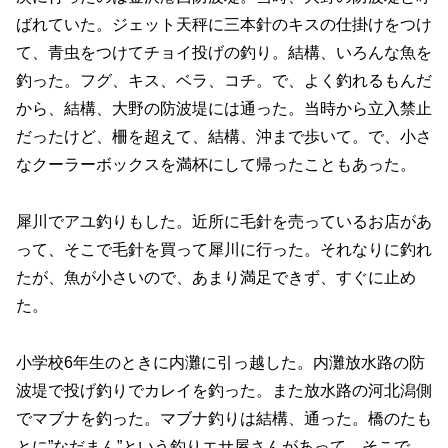
ばれていた。ジェット天秤に三本針のキスの仕掛けをつけ
て、青虫をつけてチョイ投げの釣り。結構、いろんな魚を
釣った。フグ、キス、ベラ、コチ。で、よく釣れるもんだ
から、結構、大野の防波堤には通った。当時から立入禁止
だったけど、柵を超えて、結構、沖まで歩いて。で、小さ
なクーラーボックスを満杯にして帰ったこともあった。
犀川でアユ釣りもした。近所に毛針を売っているお店があ
って、そこで毛針を買って犀川に行った。それなりに釣れ
たが、魚が小さいので、あまり満足できず、すぐに止め
た。
小学校6年生のときに内灘に引っ越した。内灘放水路の防
波堤で投げ釣りでカレイを釣った。また放水路の河北潟側
でマブナを釣った。マブナ釣りは結構、通った。橋のたも
とに”なだまん”という釣りエサ屋さんがあって、そこで、