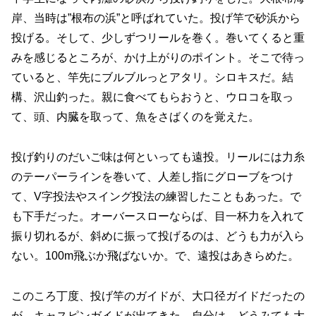
岸、当時は”根布の浜”と呼ばれていた。投げ竿で砂浜から
投げる。そして、少しずつリールを巻く。巻いてくると重
みを感じるところが、かけ上がりのポイント。そこで待っ
ていると、竿先にブルブルっとアタリ。シロキスだ。結
構、沢山釣った。親に食べてもらおうと、ウロコを取っ
て、頭、内臓を取って、魚をさばくのを覚えた。
投げ釣りのだいご味は何といっても遠投。リールには力糸
のテーパーラインを巻いて、人差し指にグローブをつけ
て、V字投法やスイング投法の練習したこともあった。で
も下手だった。オーバースローならば、目一杯力を入れて
振り切れるが、斜めに振って投げるのは、どうも力が入ら
ない。100m飛ぶか飛ばないか。で、遠投はあきらめた。
このころ丁度、投げ竿のガイドが、大口径ガイドだったの
が、キャスピンガイドが出てきた。自分は、どうみても大